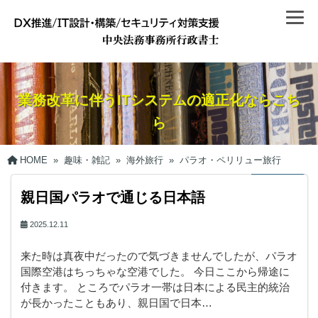
業務改革に伴うITシステムの適正化ならこち
ら
HOME
»
趣味・雑記
»
海外旅行
»
パラオ・ペリリュー旅行
親日国パラオで通じる日本語
2025.12.11
来た時は真夜中だったので気づきませんでしたが、パラオ
国際空港はちっちゃな空港でした。 今日ここから帰途に
付きます。 ところでパラオ一帯は日本による民主的統治
が長かったこともあり、親日国で日本…