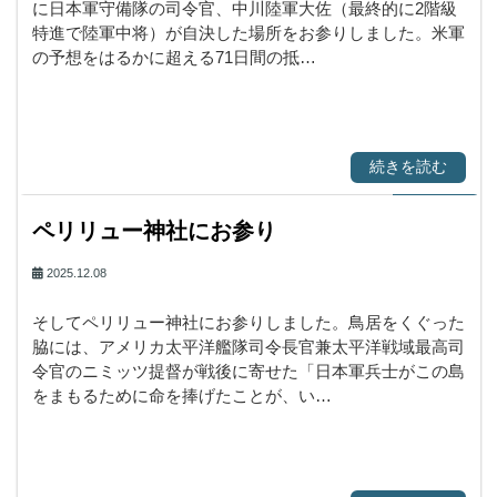
に日本軍守備隊の司令官、中川陸軍大佐（最終的に2階級
特進で陸軍中将）が自決した場所をお参りしました。米軍
の予想をはるかに超える71日間の抵…
続きを読む
ペリリュー神社にお参り
2025.12.08
そしてペリリュー神社にお参りしました。鳥居をくぐった
脇には、アメリカ太平洋艦隊司令長官兼太平洋戦域最高司
令官のニミッツ提督が戦後に寄せた「日本軍兵士がこの島
をまもるために命を捧げたことが、い…