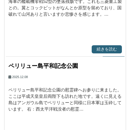
海軍の艦載機零戦52型の墜落残骸です。これも三菱重工製
との。翼とコックピットがなんとか原型を留めており、国
破れて山河ありと言いますか悲惨さを感じます。…
続きを読む
ペリリュー島平和記念公園
2025.12.08
ペリリュー島平和記念公園の慰霊碑へお参りに来ました。
ここは平成天皇皇后両陛下も訪れた地です。遠くに見える
島はアンガウル島でペリリューと同様に日本軍は玉砕して
います。 右：西太平洋戦没者の慰霊…