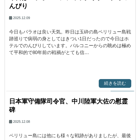
んびり
2025.12.09
今日もパラオは良い天気。昨日は玉砕の島ペリリュー島戦
跡巡りで病弱の身としてはきつい1日だったので今日はホ
テルでのんびりしています。バルコニーからの眺めは極め
て平和的で80年前の戦禍がとても信…
続きを読む
日本軍守備隊司令官、中川陸軍大佐の慰霊
碑
2025.12.08
ペリリュー島には他にも様々な戦跡がありましたが、最後