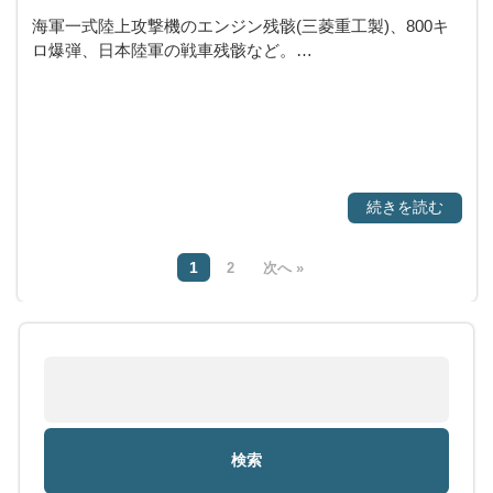
海軍一式陸上攻撃機のエンジン残骸(三菱重工製)、800キ
ロ爆弾、日本陸軍の戦車残骸など。…
続きを読む
1
2
次へ »