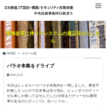
業務改革に伴うITシステムの適正化ならこち
ら
HOME
»
コロール島
パラオ本島をドライブ
2025.12.10
今日はレンタカーでパラオ本島内を一周しました。事前予
約無しだったので日本車は売り切れ、ヒュンダイのディー
ゼル車しか残ってませんでした(今時まだディーゼル乗用
車があるのにびっくり)。左ハンドル…