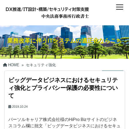
業務改革に伴うITシステムの適正化ならこち
ら
HOME
»
セキュリティ強化
ビッグデータビジネスにおけるセキュリテ
ィ強化とプライバシー保護の必要性につい
て
2019.10.24
パーソルキャリア株式会社様のHiPro Bizサイトのビジネ
スコラム欄に拙文「ビッグデータビジネスにおけるセキュ