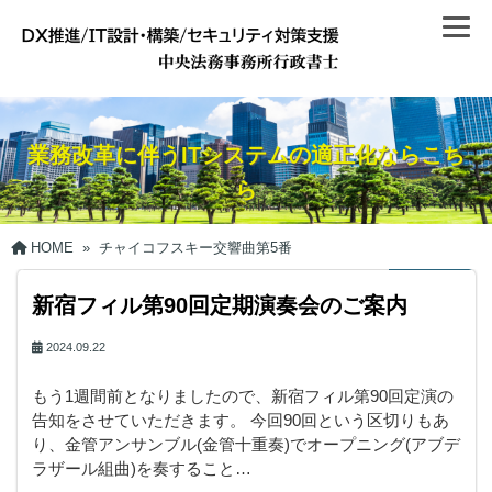
業務改革に伴うITシステムの適正化ならこち
ら
HOME
»
チャイコフスキー交響曲第5番
新宿フィル第90回定期演奏会のご案内
2024.09.22
もう1週間前となりましたので、新宿フィル第90回定演の
告知をさせていただきます。 今回90回という区切りもあ
り、金管アンサンブル(金管十重奏)でオープニング(アブデ
ラザール組曲)を奏すること…