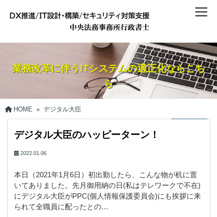
業務改革に伴うITシステムの適正化ならこち
ら
HOME
»
デジタル大臣
デジタル大臣のハッピーターン！
2022.01.06
本日（2021年1月6日）初出勤したら、こんな物が机に置
いてありました。先月御用納の日(私はテレワークで不在)
にデジタル大臣がPPC(個人情報保護委員会)にも挨拶に来
られて全職員に配ったとの…