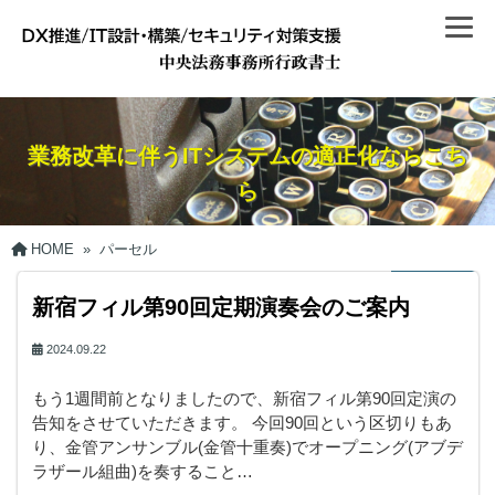
業務改革に伴うITシステムの適正化ならこち
ら
HOME
»
パーセル
新宿フィル第90回定期演奏会のご案内
2024.09.22
もう1週間前となりましたので、新宿フィル第90回定演の
告知をさせていただきます。 今回90回という区切りもあ
り、金管アンサンブル(金管十重奏)でオープニング(アブデ
ラザール組曲)を奏すること…