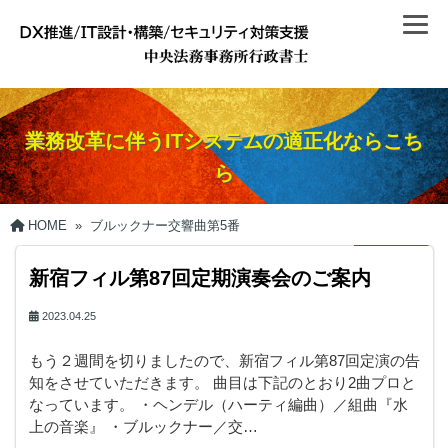
業務改革に伴うITシステムの適正化ならこち
ら
HOME
»
ブルックナー交響曲第5番
新宿フィル第87回定期演奏会のご案内
2023.04.25
もう２週間を切りましたので、新宿フィル第87回定演の告
知をさせていただきます。 曲目は下記のとおり2曲プロと
なっています。 ・ヘンデル（ハーティ編曲）／組曲『水
上の音楽』 ・ブルックナー／交…