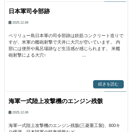
日本軍司令部跡
2025.12.08
ペリリュー島日本軍の司令部跡は鉄筋コンクリート造りで
すが、米軍の艦砲射撃で天井に大穴が空いています。 内
部には便所や風呂場跡など生活感が感じられます。 米艦
砲射撃による大穴↑ …
続きを読む
海軍一式陸上攻撃機のエンジン残骸
2025.12.08
海軍一式陸上攻撃機のエンジン残骸(三菱重工製)、800キ
ロ爆弾、日本陸軍の戦車残骸など。…