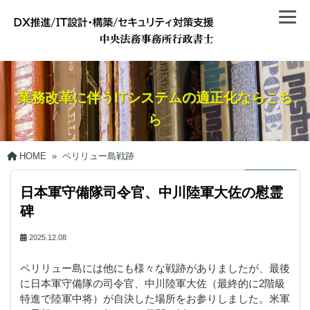
業務改革に伴うITシステムの適正化ならこち
ら
HOME
»
ペリリュー島戦跡
日本軍守備隊司令官、中川陸軍大佐の慰霊
碑
2025.12.08
ペリリュー島には他にも様々な戦跡がありましたが、最後
に日本軍守備隊の司令官、中川陸軍大佐（最終的に2階級
特進で陸軍中将）が自決した場所をお参りしました。米軍