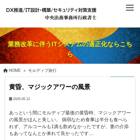
業務改革に伴うITシステムの適正化ならこち
ら
HOME
»
モルディブ旅行
黄昏、マジックアワーの風景
2025.05.12
あっという間にモルディブ最後の黄昏時、マジックアワー
の風景がほんと美しい。 病弱なため食事は半分も食べら
れず、アルコールも1滴も飲めなかったですが、妻の介添
もあってなんとか来れて良かったです…