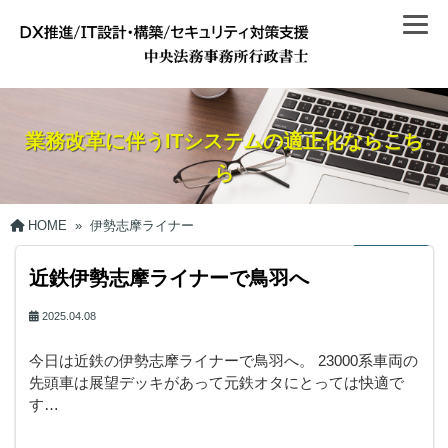
業務改革に伴うITシステムの適正化ならこち
ら
HOME
»
伊勢志摩ライナー
近鉄伊勢志摩ライナーで鳥羽へ
2025.04.08
今日は近鉄の伊勢志摩ライナーで鳥羽へ。 23000系車両の
先頭車は展望デッキがあって元鉄オタにとっては快適で
す…