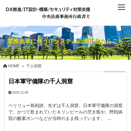
業務改革に伴うITシステムの適正化ならこち
ら
HOME
»
千人洞窟
日本軍守備隊の千人洞窟
2025.12.08
ペリリュー島戦跡、先ずは千人洞窟、日本軍守備隊の洞窟
で、かつて飲まれていたキリンビールの空き瓶や、野戦病
院の酸素ボンベなどが当時のまま残っています。 …