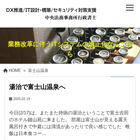
業務改革に伴うITシステムの適正化ならこち
ら
HOME
»
富士山温泉
湯治で富士山温泉へ
2025.02.19
今日(2/17)は、またまた持病の湯治ということで富士吉田
のホテル鐘山苑に来ました。 部屋は富士山が見える露天
風呂付きで中庭には清流があったりで良い感じでした 晩
飯は日本食コー…