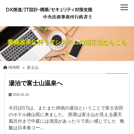
業務改革に伴うITシステムの適正化ならこち
ら
HOME
»
富士山
湯治で富士山温泉へ
2025.02.19
今日(2/17)は、またまた持病の湯治ということで富士吉田
のホテル鐘山苑に来ました。 部屋は富士山が見える露天
風呂付きで中庭には清流があったりで良い感じでした 晩
飯は日本食コー…