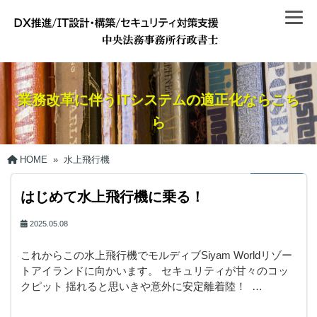
業務改革に伴うITシステムの適正化ならこち
ら
HOME
»
水上飛行機
はじめて水上飛行機に乗る！
2025.05.08
これからこの水上飛行機でモルディブSiyam Worldリゾー
トアイランドに向かいます。 セキュリティが甘々のコッ
クピット 揺れると思いきや意外に安定離着陸！ …