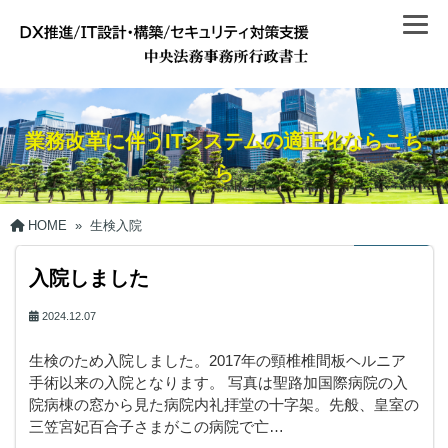
業務改革に伴うITシステムの適正化ならこち
ら
HOME
»
生検入院
入院しました
2024.12.07
生検のため入院しました。2017年の頸椎椎間板ヘルニア
手術以来の入院となります。 写真は聖路加国際病院の入
院病棟の窓から見た病院内礼拝堂の十字架。先般、皇室の
三笠宮妃百合子さまがこの病院で亡…