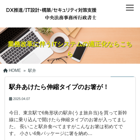
業務改革に伴うITシステムの適正化ならこち
ら
HOME
»
駅弁
駅弁あけたら伸縮タイプのお箸が！
2025.04.07
今日、東京駅で6角形状の駅弁(うま旅弁当)を買って新幹
線に乗り込んで開けたら伸縮タイプのお箸が入ってまし
た。 長いこと駅弁食べてますがこんなお箸は初めてで
す。 小さい6角パッケージに箸を納め…