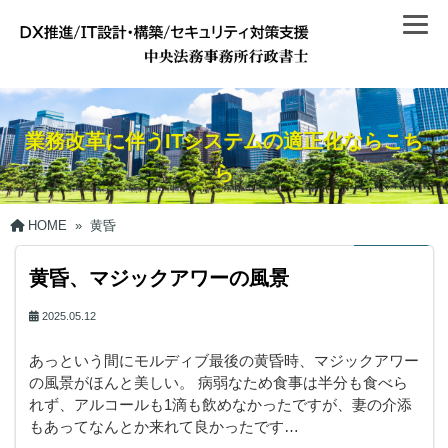
業務改革に伴うITシステムの適正化ならこち
ら
HOME
»
黄昏
黄昏、マジックアワーの風景
2025.05.12
あっという間にモルディブ最後の黄昏時、マジックアワー
の風景がほんと美しい。 病弱なため食事は半分も食べら
れず、アルコールも1滴も飲めなかったですが、妻の介添
もあってなんとか来れて良かったです…