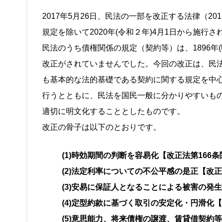
2017年5月26日、民法の一部を改正する法律（2
規定を除いて2020年(令和２年)4月1日から施行さ
民法のうち債権関係の規定（契約等）は、1896年(
改正がされていませんでした。今回の改正は、民
も基本的な法的基礎である契約に関する規定を中
行うとともに、民法を国民一般に分かりやすいも
適切に明文化することとしたものです。
改正の骨子は以下のとおりです。
(1)時効期間の判断を容易化【改正法第166
(2)法定利率についての不公平感の是正【改正
(3)安易に保証人となることによる被害の発生
(4)定型約款に基づく取引の安定化・円滑化【
(5)意思能力、将来債権の譲渡、賃貸借契約