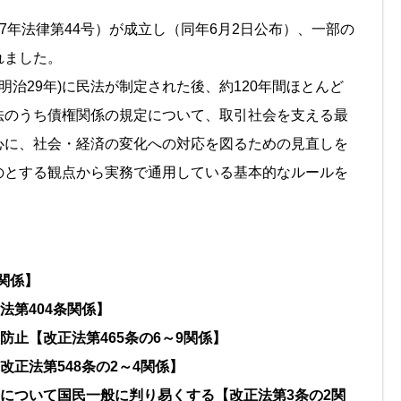
017年法律第44号）が成立し（同年6月2日公布）、一部の
れました。
明治29年)に民法が制定された後、約120年間ほとんど
法のうち債権関係の規定について、取引社会を支える最
心に、社会・経済の変化への対応を図るための見直しを
のとする観点から実務で通用している基本的なルールを
条関係】
法第404条関係】
防止【改正法第465条の6～9関係】
改正法第548条の2～4関係】
等について国民一般に判り易くする【改正法第3条の2関