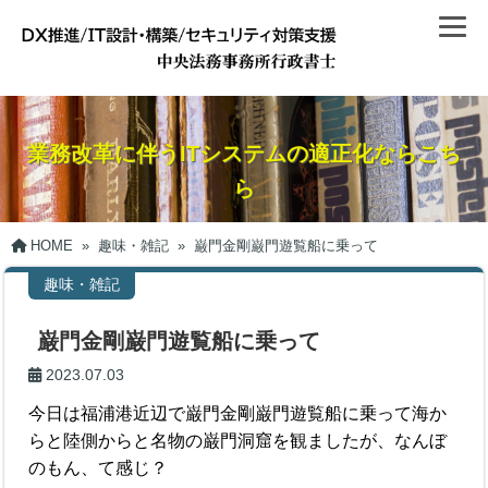
業務改革に伴うITシステムの適正化ならこち
ら
HOME
»
趣味・雑記
»
巌門金剛巌門遊覧船に乗って
趣味・雑記
巌門金剛巌門遊覧船に乗って
2023.07.03
今日は福浦港近辺で巌門金剛巌門遊覧船に乗って海か
らと陸側からと名物の巌門洞窟を観ましたが、なんぼ
のもん、て感じ？