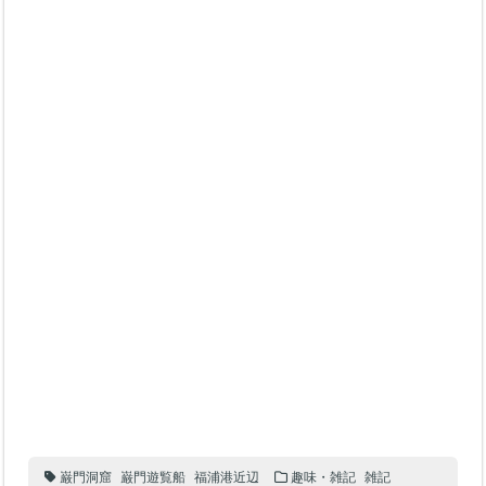
巌門洞窟
巌門遊覧船
福浦港近辺
趣味・雑記
雑記