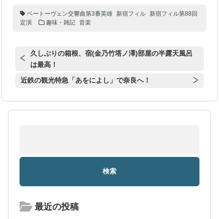
ベートーヴェン交響曲第3番英雄
新宿フィル
新宿フィル第88回
定演
趣味・雑記
音楽
久しぶりの箱根、宿(金乃竹塔ノ澤)部屋の半露天風呂
は最高！
近鉄の観光特急「あをによし」で奈良へ！
最近の投稿